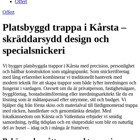
Offert
Offert
Platsbyggd trappa i Kårsta –
skräddarsydd design och
specialsnickeri
Vi bygger platsbyggda trappor i Kårsta med precision, personlighet
och hållbar konstruktion som utgångspunkt. Som snickeriföretag
med lång erfarenhet kombinerar vi traditionellt hantverk med
modern teknik för att skapa trappor som både lyfter inredningen och
fungerar i vardagen. Oavsett om du är privatperson, fastighetsägare,
byggföretag, bostadsrättsförening eller inredningsarkitekt får du en
lösning som är måttanpassad efter utrymme, stil och budget. Vi
hjälper dig från första skiss och materialval till färdigmonterad trappa
med räcken, handledare och genomtänkta detaljer. Med
lokalkännedom om Kårsta och Vallentuna erbjuder vi smidig
samordning, tydlig tidsplan och en slutprodukt som blir en naturlig
del av huset – idag och i många år framöver.