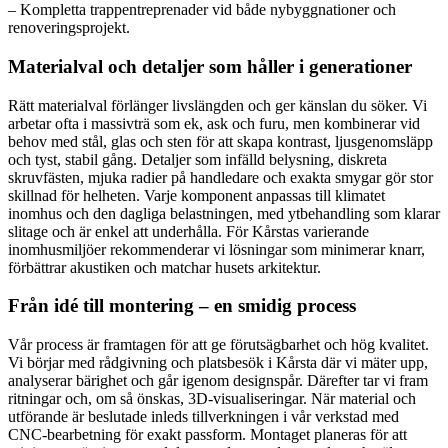
– Kompletta trappentreprenader vid både nybyggnationer och
renoveringsprojekt.
Materialval och detaljer som håller i generationer
Rätt materialval förlänger livslängden och ger känslan du söker. Vi
arbetar ofta i massivträ som ek, ask och furu, men kombinerar vid
behov med stål, glas och sten för att skapa kontrast, ljusgenomsläpp
och tyst, stabil gång. Detaljer som infälld belysning, diskreta
skruvfästen, mjuka radier på handledare och exakta smygar gör stor
skillnad för helheten. Varje komponent anpassas till klimatet
inomhus och den dagliga belastningen, med ytbehandling som klarar
slitage och är enkel att underhålla. För Kårstas varierande
inomhusmiljöer rekommenderar vi lösningar som minimerar knarr,
förbättrar akustiken och matchar husets arkitektur.
Från idé till montering – en smidig process
Vår process är framtagen för att ge förutsägbarhet och hög kvalitet.
Vi börjar med rådgivning och platsbesök i Kårsta där vi mäter upp,
analyserar bärighet och går igenom designspår. Därefter tar vi fram
ritningar och, om så önskas, 3D-visualiseringar. När material och
utförande är beslutade inleds tillverkningen i vår verkstad med
CNC-bearbetning för exakt passform. Montaget planeras för att