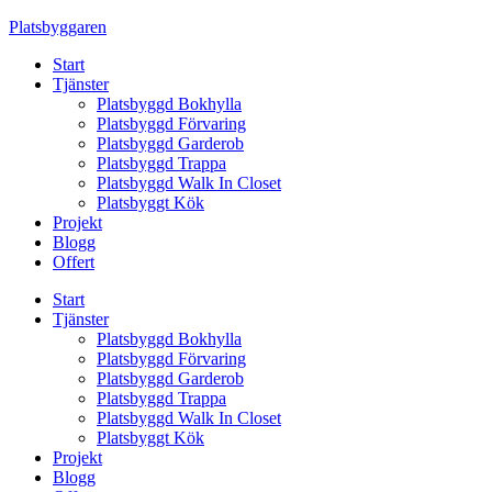
Skip
Platsbyggaren
to
Start
content
Tjänster
Platsbyggd Bokhylla
Platsbyggd Förvaring
Platsbyggd Garderob
Platsbyggd Trappa
Platsbyggd Walk In Closet
Platsbyggt Kök
Projekt
Blogg
Offert
Start
Tjänster
Platsbyggd Bokhylla
Platsbyggd Förvaring
Platsbyggd Garderob
Platsbyggd Trappa
Platsbyggd Walk In Closet
Platsbyggt Kök
Projekt
Blogg