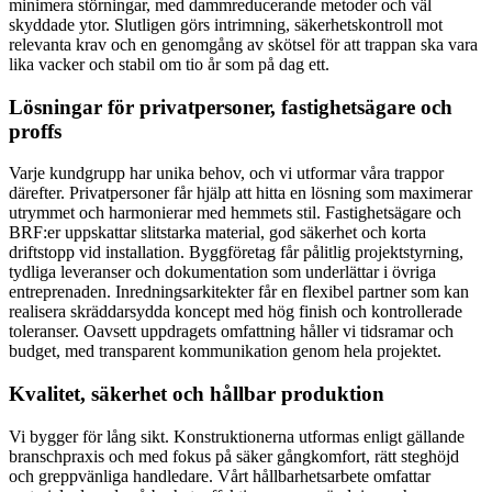
minimera störningar, med dammreducerande metoder och väl
skyddade ytor. Slutligen görs intrimning, säkerhetskontroll mot
relevanta krav och en genomgång av skötsel för att trappan ska vara
lika vacker och stabil om tio år som på dag ett.
Lösningar för privatpersoner, fastighetsägare och
proffs
Varje kundgrupp har unika behov, och vi utformar våra trappor
därefter. Privatpersoner får hjälp att hitta en lösning som maximerar
utrymmet och harmonierar med hemmets stil. Fastighetsägare och
BRF:er uppskattar slitstarka material, god säkerhet och korta
driftstopp vid installation. Byggföretag får pålitlig projektstyrning,
tydliga leveranser och dokumentation som underlättar i övriga
entreprenaden. Inredningsarkitekter får en flexibel partner som kan
realisera skräddarsydda koncept med hög finish och kontrollerade
toleranser. Oavsett uppdragets omfattning håller vi tidsramar och
budget, med transparent kommunikation genom hela projektet.
Kvalitet, säkerhet och hållbar produktion
Vi bygger för lång sikt. Konstruktionerna utformas enligt gällande
branschpraxis och med fokus på säker gångkomfort, rätt steghöjd
och greppvänliga handledare. Vårt hållbarhetsarbete omfattar