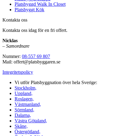
Platsbyggd Walk In Closet
Platsbyggt Kök
Kontakta oss
Kontakta oss idag för en fri offert.
Nicklas
–
Samordnare
Nummer:
08-557 69 807
Mail: offert@platsbyggaren.se
Integritetspolicy
Vi utför Platsbyggnation över hela Sverige:
Stockholm,
Uppland,
Roslagen,
Västmanland,
Sörmland,
Dalarna,
Västra Götaland,
Skåne,
Östergötland,