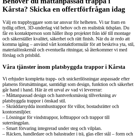
Behöver du måttanpassad trappa i
Kårsta? Skicka en offertförfrågan idag
Välj en trappbyggare som tar ansvar för helheten. Vi tar fram en
tydlig offert, 3D-underlag vid behov och en realistisk tidsplan. Du
får en kontaktperson som håller ihop projektet från idé till montage
och säkerställer kvalitet, säkerhet och rätt finish. När du är redo att
komma igång – använd vårt kontaktformulär för att beskriva yta, stil,
materialönskemål och eventuella ritningar, så återkommer vi med
förslag och prisbild.
Våra tjänster inom platsbyggda trappor i Kårsta
Vi erbjuder kompletta trapp- och snickerilösningar anpassade efter
platsens förutsättningar, samtidigt som design, funktion och säkerhet
går hand i hand. Här är ett urval av vad vi levererar:
– Måttanpassad design och hantverksmässig tillverkning av
platsbyggda trappor i önskad stil.
– Skräddarsydda inomhustrappor för villor, bostadsrätter och
kontorsmiljöer.
– Lösningar för vindstrappor, lofttrappor och trappor till
suterrängplan.
– Smart förvaring integrerad under steg och vilplan.
– Räcken, handledare och balustrader i trä, glas eller stål – form och