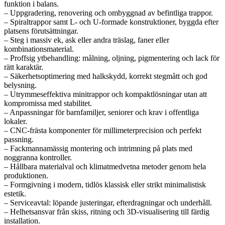
funktion i balans.
– Uppgradering, renovering och ombyggnad av befintliga trappor.
– Spiraltrappor samt L- och U-formade konstruktioner, byggda efter
platsens förutsättningar.
– Steg i massiv ek, ask eller andra träslag, faner eller
kombinationsmaterial.
– Proffsig ytbehandling: målning, oljning, pigmentering och lack för
rätt karaktär.
– Säkerhetsoptimering med halkskydd, korrekt stegmått och god
belysning.
– Utrymmeseffektiva minitrappor och kompaktlösningar utan att
kompromissa med stabilitet.
– Anpassningar för barnfamiljer, seniorer och krav i offentliga
lokaler.
– CNC-frästa komponenter för millimeterprecision och perfekt
passning.
– Fackmannamässig montering och intrimning på plats med
noggranna kontroller.
– Hållbara materialval och klimatmedvetna metoder genom hela
produktionen.
– Formgivning i modern, tidlös klassisk eller strikt minimalistisk
estetik.
– Serviceavtal: löpande justeringar, efterdragningar och underhåll.
– Helhetsansvar från skiss, ritning och 3D-visualisering till färdig
installation.