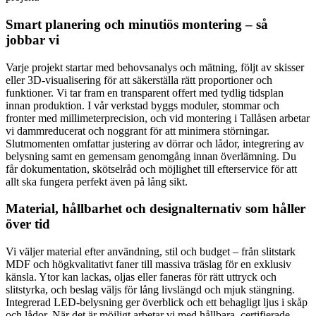
Smart planering och minutiös montering – så
jobbar vi
Varje projekt startar med behovsanalys och mätning, följt av skisser
eller 3D-visualisering för att säkerställa rätt proportioner och
funktioner. Vi tar fram en transparent offert med tydlig tidsplan
innan produktion. I vår verkstad byggs moduler, stommar och
fronter med millimeterprecision, och vid montering i Tallåsen arbetar
vi dammreducerat och noggrant för att minimera störningar.
Slutmomenten omfattar justering av dörrar och lådor, integrering av
belysning samt en gemensam genomgång innan överlämning. Du
får dokumentation, skötselråd och möjlighet till efterservice för att
allt ska fungera perfekt även på lång sikt.
Material, hållbarhet och designalternativ som håller
över tid
Vi väljer material efter användning, stil och budget – från slitstark
MDF och högkvalitativt faner till massiva träslag för en exklusiv
känsla. Ytor kan lackas, oljas eller faneras för rätt uttryck och
slitstyrka, och beslag väljs för lång livslängd och mjuk stängning.
Integrerad LED-belysning ger överblick och ett behagligt ljus i skåp
och lådor. När det är möjligt arbetar vi med hållbara, certifierade