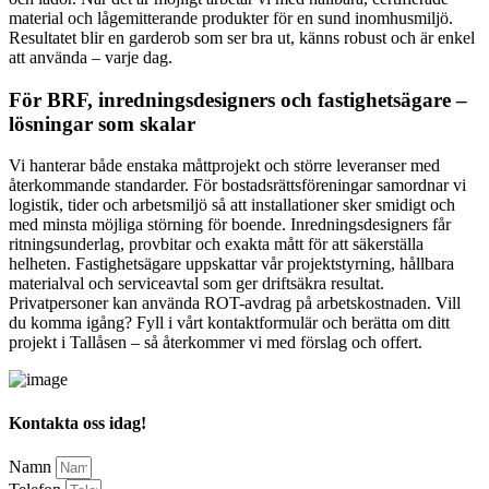
material och lågemitterande produkter för en sund inomhusmiljö.
Resultatet blir en garderob som ser bra ut, känns robust och är enkel
att använda – varje dag.
För BRF, inredningsdesigners och fastighetsägare –
lösningar som skalar
Vi hanterar både enstaka måttprojekt och större leveranser med
återkommande standarder. För bostadsrättsföreningar samordnar vi
logistik, tider och arbetsmiljö så att installationer sker smidigt och
med minsta möjliga störning för boende. Inredningsdesigners får
ritningsunderlag, provbitar och exakta mått för att säkerställa
helheten. Fastighetsägare uppskattar vår projektstyrning, hållbara
materialval och serviceavtal som ger driftsäkra resultat.
Privatpersoner kan använda ROT-avdrag på arbetskostnaden. Vill
du komma igång? Fyll i vårt kontaktformulär och berätta om ditt
projekt i Tallåsen – så återkommer vi med förslag och offert.
Kontakta oss idag!
Namn