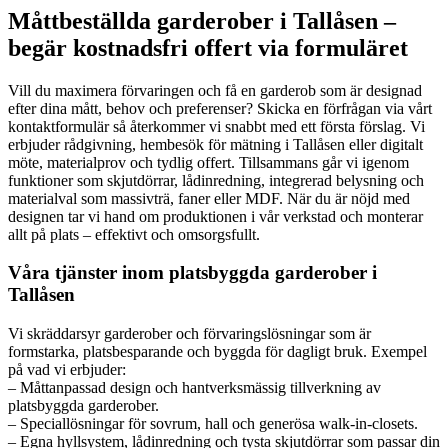
Måttbeställda garderober i Tallåsen –
begär kostnadsfri offert via formuläret
Vill du maximera förvaringen och få en garderob som är designad
efter dina mått, behov och preferenser? Skicka en förfrågan via vårt
kontaktformulär så återkommer vi snabbt med ett första förslag. Vi
erbjuder rådgivning, hembesök för mätning i Tallåsen eller digitalt
möte, materialprov och tydlig offert. Tillsammans går vi igenom
funktioner som skjutdörrar, lådinredning, integrerad belysning och
materialval som massivträ, faner eller MDF. När du är nöjd med
designen tar vi hand om produktionen i vår verkstad och monterar
allt på plats – effektivt och omsorgsfullt.
Våra tjänster inom platsbyggda garderober i
Tallåsen
Vi skräddarsyr garderober och förvaringslösningar som är
formstarka, platsbesparande och byggda för dagligt bruk. Exempel
på vad vi erbjuder:
– Måttanpassad design och hantverksmässig tillverkning av
platsbyggda garderober.
– Speciallösningar för sovrum, hall och generösa walk-in-closets.
– Egna hyllsystem, lådinredning och tysta skjutdörrar som passar din