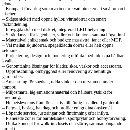
plan.
– Kompakt förvaring som maximerar kvadratmeterna i små rum och
nischer.
– Skåpssnickeri med öppna hyllor, vitrindörrar och smart
fackindelning.
– Inbyggda skåp med diskret, integrerad LED-belysning.
– Skräddarsytt för lägenheter, villor och kontor – samma höga finish.
– Materialval enligt smak och budget: massivträ, faner eller MDF.
– Val mellan skjutdörrar, spegelklädda dörrar eller helt öppna
sektioner.
– Projektering, design och montering utförda med fokus på hållbar
kvalitet.
– Genomtänkta lösningar för kläder, skor, väskor och accessoarer.
– Uppfräschning, ombyggnad eller renovering av befintliga
garderober.
– Anpassning för snedtak, udda vinklar och utrymmen under
trappor.
– Miljösmarta, låg-emissionsmaterial och hållbara ytskikt för
inredning.
– Helhetsleverans från första skiss till färdig installerad garderob.
– Färgval, beslag, handtag och profiler enligt dina önskemål.
– Löpande service, justeringar och fintrimning efter inflytt.
– Planerade zoner för barnleksaker, sportprylar och hobbyförvaring.
– Unika koncept för walk-in-closets och större, sammanhängande
projekt.