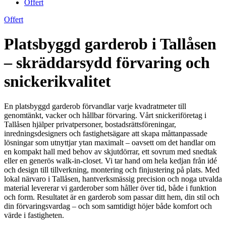
Offert
Offert
Platsbyggd garderob i Tallåsen
– skräddarsydd förvaring och
snickerikvalitet
En platsbyggd garderob förvandlar varje kvadratmeter till
genomtänkt, vacker och hållbar förvaring. Vårt snickeriföretag i
Tallåsen hjälper privatpersoner, bostadsrättsföreningar,
inredningsdesigners och fastighetsägare att skapa måttanpassade
lösningar som utnyttjar ytan maximalt – oavsett om det handlar om
en kompakt hall med behov av skjutdörrar, ett sovrum med snedtak
eller en generös walk-in-closet. Vi tar hand om hela kedjan från idé
och design till tillverkning, montering och finjustering på plats. Med
lokal närvaro i Tallåsen, hantverksmässig precision och noga utvalda
material levererar vi garderober som håller över tid, både i funktion
och form. Resultatet är en garderob som passar ditt hem, din stil och
din förvaringsvardag – och som samtidigt höjer både komfort och
värde i fastigheten.