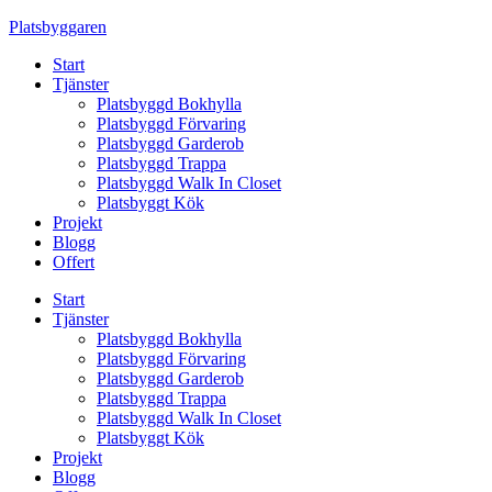
Skip
Platsbyggaren
to
Start
content
Tjänster
Platsbyggd Bokhylla
Platsbyggd Förvaring
Platsbyggd Garderob
Platsbyggd Trappa
Platsbyggd Walk In Closet
Platsbyggt Kök
Projekt
Blogg
Offert
Start
Tjänster
Platsbyggd Bokhylla
Platsbyggd Förvaring
Platsbyggd Garderob
Platsbyggd Trappa
Platsbyggd Walk In Closet
Platsbyggt Kök
Projekt
Blogg