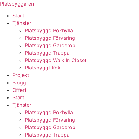
Skip
Platsbyggaren
to
Start
content
Tjänster
Platsbyggd Bokhylla
Platsbyggd Förvaring
Platsbyggd Garderob
Platsbyggd Trappa
Platsbyggd Walk In Closet
Platsbyggt Kök
Projekt
Blogg
Offert
Start
Tjänster
Platsbyggd Bokhylla
Platsbyggd Förvaring
Platsbyggd Garderob
Platsbyggd Trappa