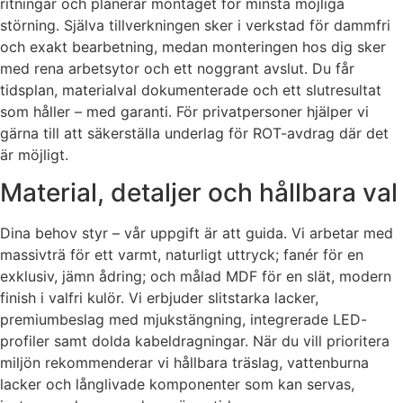
ritningar och planerar montaget för minsta möjliga
störning. Själva tillverkningen sker i verkstad för dammfri
och exakt bearbetning, medan monteringen hos dig sker
med rena arbetsytor och ett noggrant avslut. Du får
tidsplan, materialval dokumenterade och ett slutresultat
som håller – med garanti. För privatpersoner hjälper vi
gärna till att säkerställa underlag för ROT-avdrag där det
är möjligt.
Material, detaljer och hållbara val
Dina behov styr – vår uppgift är att guida. Vi arbetar med
massivträ för ett varmt, naturligt uttryck; fanér för en
exklusiv, jämn ådring; och målad MDF för en slät, modern
finish i valfri kulör. Vi erbjuder slitstarka lacker,
premiumbeslag med mjukstängning, integrerade LED-
profiler samt dolda kabeldragningar. När du vill prioritera
miljön rekommenderar vi hållbara träslag, vattenburna
lacker och långlivade komponenter som kan servas,