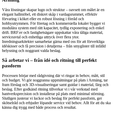
Våra lösningar skapar lugn och struktur – oavsett om målet är en
elegant hallmöbel, ett diskret skåp i vardagsrummet, effektiv
förvaring i köket eller en robust lösning i förråd och
hobbyutrymmen. För företag och kommersiella lokaler bygger vi
modulära system med rätt kapacitet, tydlig exponering och enkel
drift. BRF:er och fastighetsägare uppskattar våra tåliga material,
serviceavtal och enhetliga uttryck över flera ytor.
Inredningsarkitekter samarbetar gärna med oss för att förverkliga
idéskisser och få precision i detaljerna – från smyglister till infälld
belysning och noggrant valda beslag.
Så arbetar vi – från idé och ritning till perfekt
passform
Processen börjar med rådgivning där vi ringar in behov, mått, stil
och budget. Vi gör noggranna uppmätningar på plats i Armäng, tar
fram förslag och 3D‑visualiseringar samt guidar i material, färg och
beslag. Efter godkänd ritning tillverkar vi i vår verkstad med
hantverksprecision och installerar på plats med minimal störning.
Slutligen justerar vi luckor och beslag för perfekt passform, ger
skötselråd och erbjuder löpande service vid behov. Allt för att du ska
känna dig trygg med både process och resultat.