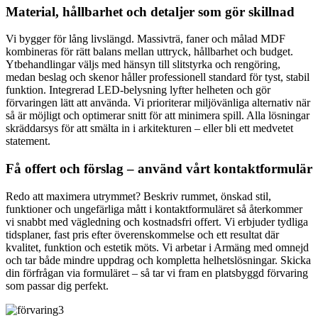
Material, hållbarhet och detaljer som gör skillnad
Vi bygger för lång livslängd. Massivträ, faner och målad MDF
kombineras för rätt balans mellan uttryck, hållbarhet och budget.
Ytbehandlingar väljs med hänsyn till slitstyrka och rengöring,
medan beslag och skenor håller professionell standard för tyst, stabil
funktion. Integrerad LED‑belysning lyfter helheten och gör
förvaringen lätt att använda. Vi prioriterar miljövänliga alternativ när
så är möjligt och optimerar snitt för att minimera spill. Alla lösningar
skräddarsys för att smälta in i arkitekturen – eller bli ett medvetet
statement.
Få offert och förslag – använd vårt kontaktformulär
Redo att maximera utrymmet? Beskriv rummet, önskad stil,
funktioner och ungefärliga mått i kontaktformuläret så återkommer
vi snabbt med vägledning och kostnadsfri offert. Vi erbjuder tydliga
tidsplaner, fast pris efter överenskommelse och ett resultat där
kvalitet, funktion och estetik möts. Vi arbetar i Armäng med omnejd
och tar både mindre uppdrag och kompletta helhetslösningar. Skicka
din förfrågan via formuläret – så tar vi fram en platsbyggd förvaring
som passar dig perfekt.