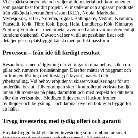
Vi är märkesoberoende och väljer alltid material och komponenter
som passar bäst för ditt projekt. Vi installerar och anpassar produkter
från välkända leverantörer såsom IKEA, Nobia, Marbodal,
Myresjökök, HTH, Norema, Sigdal, Ballingslöv, Vedum, Kvänum,
Puustelli, Kvik, Tibro Kök, Epoq, Hafa, Lundbergs Kök, Kinnarps
& String Furniture – men arbetar även med andra varumärken enligt
kundens önskemål. Oavsett val ser vi till att passbitar, lister och
detaljer ger en platsbyggd känsla med perfekt passform.
Processen – från idé till färdigt resultat
Resan börjar med rådgivning där vi ringar in dina behov, stilen du
gillar och rummets förutsättningar. Därefter måttar vi noggrant och
tar fram en lösning med förslag på layout, material och
ytbehandling. Vid behov erbjuder vi skisser/visualiseringar för att
underlätta beslut. Tillverkningen sker i kontrollerad verkstadsmiljö
innan allt monteras på plats, dammfritt och med respekt för ditt hem
eller din verksamhet. Slutligen finjusterar vi luckor, fronter,
hyllhöjder och belysning – och lämnar över en bokhylla byggd för
att hålla.
Trygg investering med tydlig offert och garanti
En platsbyggd bokhylla är en investering som kombinerar smart