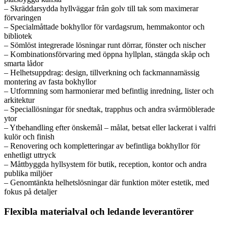
– Skräddarsydda hyllväggar från golv till tak som maximerar
förvaringen
– Specialmåttade bokhyllor för vardagsrum, hemmakontor och
bibliotek
– Sömlöst integrerade lösningar runt dörrar, fönster och nischer
– Kombinationsförvaring med öppna hyllplan, stängda skåp och
smarta lådor
– Helhetsuppdrag: design, tillverkning och fackmannamässig
montering av fasta bokhyllor
– Utformning som harmonierar med befintlig inredning, lister och
arkitektur
– Speciallösningar för snedtak, trapphus och andra svårmöblerade
ytor
– Ytbehandling efter önskemål – målat, betsat eller lackerat i valfri
kulör och finish
– Renovering och kompletteringar av befintliga bokhyllor för
enhetligt uttryck
– Måttbyggda hyllsystem för butik, reception, kontor och andra
publika miljöer
– Genomtänkta helhetslösningar där funktion möter estetik, med
fokus på detaljer
Flexibla materialval och ledande leverantörer