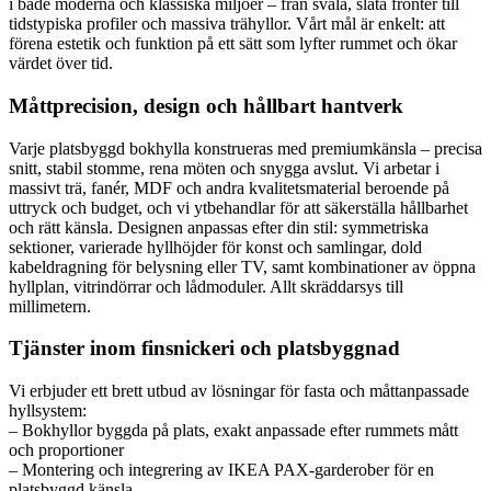
i både moderna och klassiska miljöer – från svala, släta fronter till
tidstypiska profiler och massiva trähyllor. Vårt mål är enkelt: att
förena estetik och funktion på ett sätt som lyfter rummet och ökar
värdet över tid.
Måttprecision, design och hållbart hantverk
Varje platsbyggd bokhylla konstrueras med premiumkänsla – precisa
snitt, stabil stomme, rena möten och snygga avslut. Vi arbetar i
massivt trä, fanér, MDF och andra kvalitetsmaterial beroende på
uttryck och budget, och vi ytbehandlar för att säkerställa hållbarhet
och rätt känsla. Designen anpassas efter din stil: symmetriska
sektioner, varierade hyllhöjder för konst och samlingar, dold
kabeldragning för belysning eller TV, samt kombinationer av öppna
hyllplan, vitrindörrar och lådmoduler. Allt skräddarsys till
millimetern.
Tjänster inom finsnickeri och platsbyggnad
Vi erbjuder ett brett utbud av lösningar för fasta och måttanpassade
hyllsystem:
– Bokhyllor byggda på plats, exakt anpassade efter rummets mått
och proportioner
– Montering och integrering av IKEA PAX-garderober för en
platsbyggd känsla