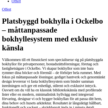
Offert
Offert
Platsbyggd bokhylla i Ockelbo
– måttanpassade
bokhyllesystem med exklusiv
känsla
Välkommen till ett finsnickeri som specialiserar sig på platsbyggda
bokhyllor för privatpersoner, bostadsrättsföreningar, företag och
fastighetsägare i Ockelbo. Vi skapar bokhyllor som inte bara
rymmer dina böcker och föremål – de förhöjer hela rummet. Med
fokus på måttanpassade lösningar, gediget hantverk och genomtänkt
design levererar vi fasta bokhyllesystem som binder samman
inredningen och ger ett enhetligt, stilrent och exklusivt intryck.
Oavsett om du vill ha en klassisk bibliotekskänsla med profilerade
lister eller en modern, minimalistisk hyllvägg med integrerad
förvaring, designar vi och bygger bokhyllan för att passa ditt hem,
dina behov och husets arkitektur. Resultatet är långsiktigt hållbart,
funktionellt och vackert – skräddarsytt ända in i minsta detalj.