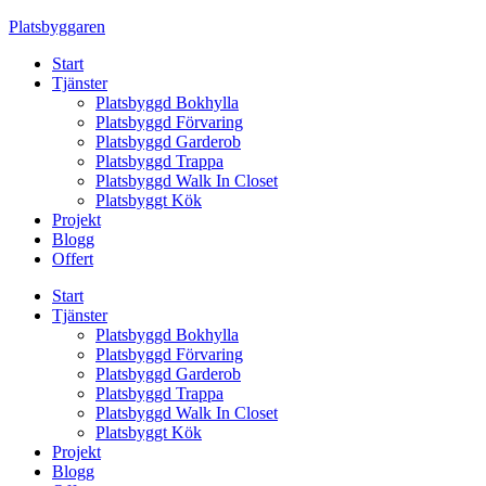
Skip
Platsbyggaren
to
Start
content
Tjänster
Platsbyggd Bokhylla
Platsbyggd Förvaring
Platsbyggd Garderob
Platsbyggd Trappa
Platsbyggd Walk In Closet
Platsbyggt Kök
Projekt
Blogg
Offert
Start
Tjänster
Platsbyggd Bokhylla
Platsbyggd Förvaring
Platsbyggd Garderob
Platsbyggd Trappa
Platsbyggd Walk In Closet
Platsbyggt Kök
Projekt
Blogg