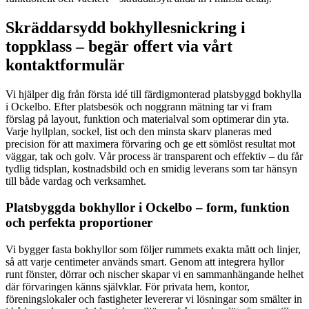
Skräddarsydd bokhyllesnickring i
toppklass – begär offert via vårt
kontaktformulär
Vi hjälper dig från första idé till färdigmonterad platsbyggd bokhylla
i Ockelbo. Efter platsbesök och noggrann mätning tar vi fram
förslag på layout, funktion och materialval som optimerar din yta.
Varje hyllplan, sockel, list och den minsta skarv planeras med
precision för att maximera förvaring och ge ett sömlöst resultat mot
väggar, tak och golv. Vår process är transparent och effektiv – du får
tydlig tidsplan, kostnadsbild och en smidig leverans som tar hänsyn
till både vardag och verksamhet.
Platsbyggda bokhyllor i Ockelbo – form, funktion
och perfekta proportioner
Vi bygger fasta bokhyllor som följer rummets exakta mått och linjer,
så att varje centimeter används smart. Genom att integrera hyllor
runt fönster, dörrar och nischer skapar vi en sammanhängande helhet
där förvaringen känns självklar. För privata hem, kontor,
föreningslokaler och fastigheter levererar vi lösningar som smälter in