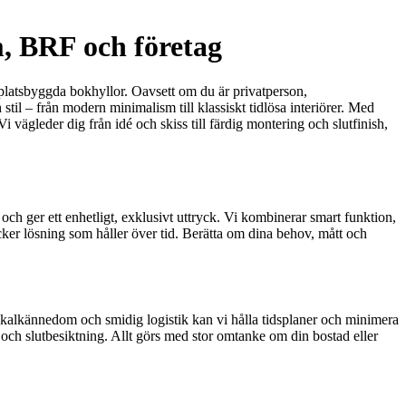
m, BRF och företag
 platsbyggda bokhyllor. Oavsett om du är privatperson,
til – från modern minimalism till klassiskt tidlösa interiörer. Med
 vägleder dig från idé och skiss till färdig montering och slutfinish,
 ger ett enhetligt, exklusivt uttryck. Vi kombinerar smart funktion,
cker lösning som håller över tid. Berätta om dina behov, mått och
okalkännedom och smidig logistik kan vi hålla tidsplaner och minimera
g och slutbesiktning. Allt görs med stor omtanke om din bostad eller