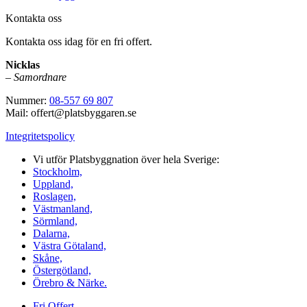
Kontakta oss
Kontakta oss idag för en fri offert.
Nicklas
–
Samordnare
Nummer:
08-557 69 807
Mail: offert@platsbyggaren.se
Integritetspolicy
Vi utför Platsbyggnation över hela Sverige:
Stockholm,
Uppland,
Roslagen,
Västmanland,
Sörmland,
Dalarna,
Västra Götaland,
Skåne,
Östergötland,
Örebro & Närke.
Fri Offert