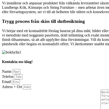
Vi installerar och anpassar produkter från välkända leverantörer s
Lundbergs Kök, Kinnarps och String Furniture – men arbetar även med a
eller förvaringssystem, ser vi till att helheten blir stilren och konsekven
Trygg process från skiss till slutbesiktning
Vi börjar med ett kostnadsfritt förslag baserat på dina mått, bilder elle
vi metodiskt med noggrann passform, dold infästning och exakt monteri
finish tillsammans, så att allt uppfyller dina förväntningar. Vill du ko
platsbesök eller begära en kostnadsfri offert. Vi återkommer snabbt me
Kontakta oss idag!
Namn
Telefon
Email
Adress + Ort