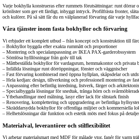
Varje bokhylla konstrueras efter rummets förutsättningar: runt dörrar 
krönlister som ger ett färdigt, inbyggt intryck. Profilfrästa fronter, s
och kulörer. På så sätt får du en välplanerad förvaring där varje hyllfack
Våra tjänster inom fasta bokhyllor och förvaring
Vi erbjuder ett komplett utbud – från koncept och konstruktion till fär
– Bokhyllor byggda efter exakta rummått och proportioner
– Montering och specialanpassning av IKEA PAX-garderobssystem
– Sömlösa hylllösningar från golv till tak
– Måttbeställda bokhyllor för vardagsrum, hemmakontor och privata b
– Infällda lösningar runt dörröppningar, fönster och väggnischer
– Fast förvaring kombinerad med öppna hyllplan, skåpsdelar och utdr
– Hela kedjan: design, tillverkning och professionell montering av fas
– Anpassning efter befintlig inredning, listverk, färger och arkitektonis
– Specialbyggda lösningar för snedtak, trånga hörn och svårmöblerad
– Ytbehandlingar med målning, lasyr eller lack för slitstark finish
– Renovering, komplettering och uppgradering av befintliga hyllsyst
– Skräddarsydda bokhyllor för offentliga miljöer och kommersiella lo
– Helhetslösningar där funktion och estetik möts med fokus på detalje
Materialval, leverantörer och stilflexibilitet
Vi arbetar materialsmart med MDF för målade ytor, fanér för varm träkän