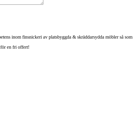
petens inom finsnickeri av platsbyggda & skräddarsydda möbler så som
r en fri offert!