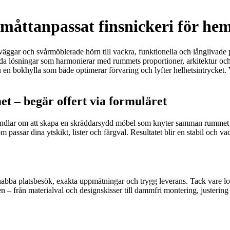
måttanpassat finsnickeri för he
väggar och svårmöblerade hörn till vackra, funktionella och långlivade
llda lösningar som harmonierar med rummets proportioner, arkitektur och s
 en bokhylla som både optimerar förvaring och lyfter helhetsintrycket. Vi
t – begär offert via formuläret
ndlar om att skapa en skräddarsydd möbel som knyter samman rummet och
assar dina ytskikt, lister och färgval. Resultatet blir en stabil och va
snabba platsbesök, exakta uppmätningar och trygg leverans. Tack vare l
en – från materialval och designskisser till dammfri montering, justerin