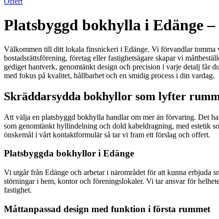
Offert
Platsbyggd bokhylla i Edänge – 
Välkommen till ditt lokala finsnickeri i Edänge. Vi förvandlar tomma 
bostadsrättsförening, företag eller fastighetsägare skapar vi måttbestä
gediget hantverk, genomtänkt design och precision i varje detalj får du
med fokus på kvalitet, hållbarhet och en smidig process i din vardag.
Skräddarsydda bokhyllor som lyfter rumme
Att välja en platsbyggd bokhylla handlar om mer än förvaring. Det ha
som genomtänkt hyllindelning och dold kabeldragning, med estetik som p
önskemål i vårt kontaktformulär så tar vi fram ett förslag och offert.
Platsbyggda bokhyllor i Edänge
Vi utgår från Edänge och arbetar i närområdet för att kunna erbjuda 
störningar i hem, kontor och föreningslokaler. Vi tar ansvar för helhet
fastighet.
Måttanpassad design med funktion i första rummet