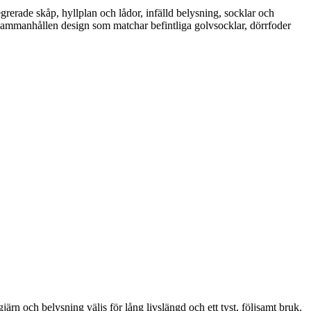
grerade skåp, hyllplan och lådor, infälld belysning, socklar och
r en sammanhållen design som matchar befintliga golvsocklar, dörrfoder
ärn och belysning väljs för lång livslängd och ett tyst, följsamt bruk.