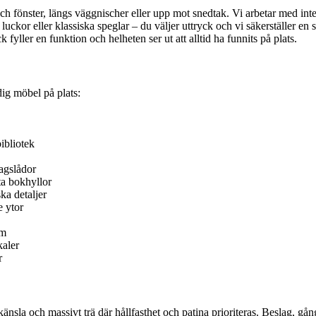
och fönster, längs väggnischer eller upp mot snedtak. Vi arbetar med inte
läta luckor eller klassiska speglar – du väljer uttryck och vi säkerställe
 fyller en funktion och helheten ser ut att alltid ha funnits på plats.
dig möbel på plats:
ibliotek
agslådor
ta bokhyllor
ka detaljer
e ytor
em
kaler
r
sla och massivt trä där hållfasthet och patina prioriteras. Beslag, gångj