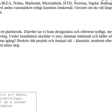
åsom IKEA, Nobia, Marbodal, Myresjökök, HTH, Norema, Sigdal, Ballin
ndra varumärken enligt kundens önskemål. Oavsett om du vill färgmatcha
t.
r ett platsbesök. Därefter tar vi fram designskiss och offererar tydligt, m
ng. Under installation skyddar vi ytor, dammar minimalt och håller arb
mma igång? Beskriv ditt projekt och önskad stil – klassiskt, modernt eller
d nästa steg.