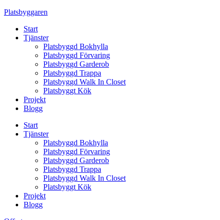
Skip
Platsbyggaren
to
Start
content
Tjänster
Platsbyggd Bokhylla
Platsbyggd Förvaring
Platsbyggd Garderob
Platsbyggd Trappa
Platsbyggd Walk In Closet
Platsbyggt Kök
Projekt
Blogg
Start
Tjänster
Platsbyggd Bokhylla
Platsbyggd Förvaring
Platsbyggd Garderob
Platsbyggd Trappa
Platsbyggd Walk In Closet
Platsbyggt Kök
Projekt
Blogg