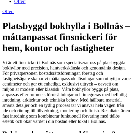
Offert
Offert
Platsbyggd bokhylla i Bollnäs –
måttanpassat finsnickeri för
hem, kontor och fastigheter
Vi är ett finsnickeri i Bollnäs som specialiserar oss på platsbyggda
bokhyllor med precision, hantverkskänsla och genomtänkt design.
För privatpersoner, bostadsrättsföreningar, företag och
fastighetsägare skapar vi måttanpassade lösningar som utnyttjar varje
centimeter och ger ett enhetligt, exklusivt uttryck – oavsett om
miljön är modern eller klassisk. Våra bokhyllor byggs på plats,
anpassas efter rummets förutsättningar och integreras med befintlig
inredning, arkitektur och tekniska behov. Med hållbara material,
smarta detaljer och en tydlig process tar vi ansvar hela vägen från
idé och ritning till tillverkning, montering och finish. Resultatet är en
fast inredning som kombinerar funktionell förvaring med tidlös
estetik och ökar värdet i din bostad eller lokal i Bollnäs.