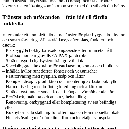
minimalistisk uttrycksbild med dolda beslag och släta fronter,
levererar vi en lösning som harmoniserar med din stil och ditt behov.
Tjänster och utföranden – från idé till färdig
bokhylla
Vi erbjuder ett komplett utbud av tjänster för platsbyggda bokhyllor
och smart förvaring. Allt skräddarsys efter plats, funktion och
estetik:
– Platsbyggda bokhyllor exakt anpassade efter rummets mått
– Proffsig montering av IKEA PAX-garderober
– Skräddarsydda hyllsystem från golv till tak
– Specialbyggda bokhyllor för vardagsrum, kontor och bibliotek
– Infällda hyllor runt dörrar, fönster och väggnischer
– Fast förvaring med hyllplan, skåp och lådor
– Komplett design, produktion och montering av fasta bokhyllor
– Harmonisering med befintlig inredning och arkitektur
– Skräddarsytt under snedtak och i trånga, svårmöblerade hörn
– Proffslack, målning och annan ytbehandling
– Renovering, ombyggnad eller komplettering av era befintliga
hyllor
– Bokhyllor på beställning för offentliga och kommersiella lokaler
– Helhetslösningar där funktion, form och detaljer samspelar
Design, material och yta – exklusivt uttryck med