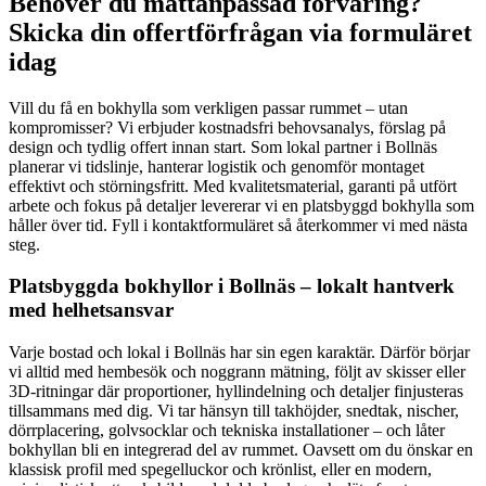
Behöver du måttanpassad förvaring?
Skicka din offertförfrågan via formuläret
idag
Vill du få en bokhylla som verkligen passar rummet – utan
kompromisser? Vi erbjuder kostnadsfri behovsanalys, förslag på
design och tydlig offert innan start. Som lokal partner i Bollnäs
planerar vi tidslinje, hanterar logistik och genomför montaget
effektivt och störningsfritt. Med kvalitetsmaterial, garanti på utfört
arbete och fokus på detaljer levererar vi en platsbyggd bokhylla som
håller över tid. Fyll i kontaktformuläret så återkommer vi med nästa
steg.
Platsbyggda bokhyllor i Bollnäs – lokalt hantverk
med helhetsansvar
Varje bostad och lokal i Bollnäs har sin egen karaktär. Därför börjar
vi alltid med hembesök och noggrann mätning, följt av skisser eller
3D-ritningar där proportioner, hyllindelning och detaljer finjusteras
tillsammans med dig. Vi tar hänsyn till takhöjder, snedtak, nischer,
dörrplacering, golvsocklar och tekniska installationer – och låter
bokhyllan bli en integrerad del av rummet. Oavsett om du önskar en
klassisk profil med spegelluckor och krönlist, eller en modern,