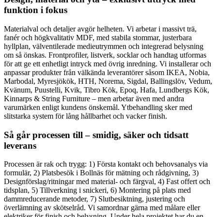
funktion i fokus
Materialval och detaljer avgör helheten. Vi arbetar i massivt trä,
fanér och högkvalitativ MDF, med stabila stommar, justerbara
hyllplan, välventilerade medieutrymmen och integrerad belysning
om så önskas. Frontprofiler, listverk, socklar och handtag utformas
för att ge ett enhetligt intryck med övrig inredning. Vi installerar och
anpassar produkter från välkända leverantörer såsom IKEA, Nobia,
Marbodal, Myresjökök, HTH, Norema, Sigdal, Ballingslöv, Vedum,
Kvänum, Puustelli, Kvik, Tibro Kök, Epoq, Hafa, Lundbergs Kök,
Kinnarps & String Furniture – men arbetar även med andra
varumärken enligt kundens önskemål. Ytbehandling sker med
slitstarka system för lång hållbarhet och vacker finish.
Så går processen till – smidig, säker och tidsatt
leverans
Processen är rak och trygg: 1) Första kontakt och behovsanalys via
formulär, 2) Platsbesök i Bollnäs för mätning och rådgivning, 3)
Designförslag/ritningar med material- och färgval, 4) Fast offert och
tidsplan, 5) Tillverkning i snickeri, 6) Montering på plats med
dammreducerande metoder, 7) Slutbesiktning, justering och
överlämning av skötselråd. Vi samordnar gärna med målare eller
elektriker för finish och belysning. Under hela projektet har du en