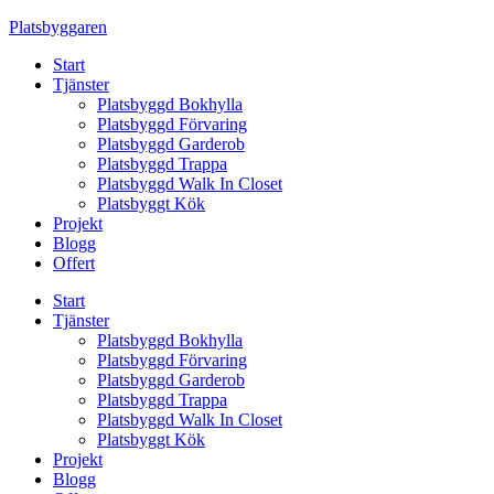
Skip
Platsbyggaren
to
Start
content
Tjänster
Platsbyggd Bokhylla
Platsbyggd Förvaring
Platsbyggd Garderob
Platsbyggd Trappa
Platsbyggd Walk In Closet
Platsbyggt Kök
Projekt
Blogg
Offert
Start
Tjänster
Platsbyggd Bokhylla
Platsbyggd Förvaring
Platsbyggd Garderob
Platsbyggd Trappa
Platsbyggd Walk In Closet
Platsbyggt Kök
Projekt
Blogg