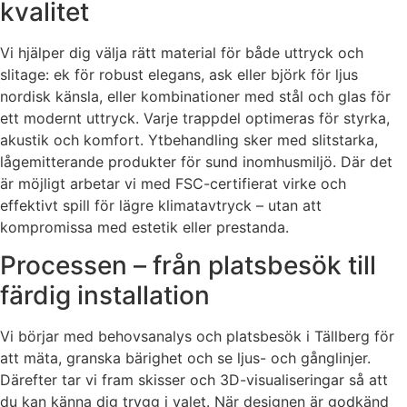
kvalitet
Vi hjälper dig välja rätt material för både uttryck och
slitage: ek för robust elegans, ask eller björk för ljus
nordisk känsla, eller kombinationer med stål och glas för
ett modernt uttryck. Varje trappdel optimeras för styrka,
akustik och komfort. Ytbehandling sker med slitstarka,
lågemitterande produkter för sund inomhusmiljö. Där det
är möjligt arbetar vi med FSC-certifierat virke och
effektivt spill för lägre klimatavtryck – utan att
kompromissa med estetik eller prestanda.
Processen – från platsbesök till
färdig installation
Vi börjar med behovsanalys och platsbesök i Tällberg för
att mäta, granska bärighet och se ljus- och gånglinjer.
Därefter tar vi fram skisser och 3D-visualiseringar så att
du kan känna dig trygg i valet. När designen är godkänd