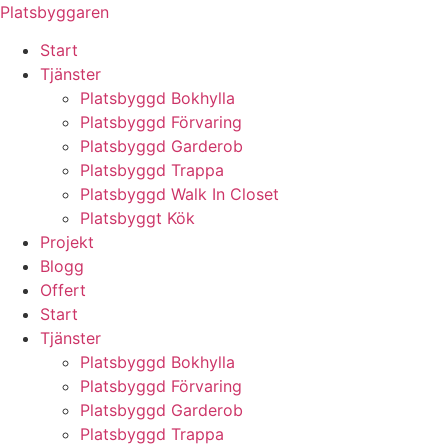
Skip
Platsbyggaren
to
Start
content
Tjänster
Platsbyggd Bokhylla
Platsbyggd Förvaring
Platsbyggd Garderob
Platsbyggd Trappa
Platsbyggd Walk In Closet
Platsbyggt Kök
Projekt
Blogg
Offert
Start
Tjänster
Platsbyggd Bokhylla
Platsbyggd Förvaring
Platsbyggd Garderob
Platsbyggd Trappa