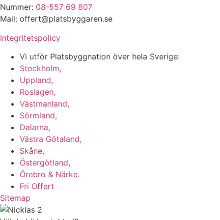
Nummer:
08-557 69 807
Mail: offert@platsbyggaren.se
Integritetspolicy
Vi utför Platsbyggnation över hela Sverige:
Stockholm,
Uppland,
Roslagen,
Västmanland,
Sörmland,
Dalarna,
Västra Götaland,
Skåne,
Östergötland,
Örebro & Närke.
Fri Offert
Sitemap