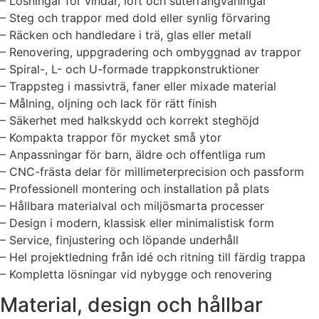
– Lösningar för vindar, loft och suterrängvåningar
– Steg och trappor med dold eller synlig förvaring
– Räcken och handledare i trä, glas eller metall
– Renovering, uppgradering och ombyggnad av trappor
– Spiral-, L- och U-formade trappkonstruktioner
– Trappsteg i massivträ, faner eller mixade material
– Målning, oljning och lack för rätt finish
– Säkerhet med halkskydd och korrekt steghöjd
– Kompakta trappor för mycket små ytor
– Anpassningar för barn, äldre och offentliga rum
– CNC-frästa delar för millimeterprecision och passform
– Professionell montering och installation på plats
– Hållbara materialval och miljösmarta processer
– Design i modern, klassisk eller minimalistisk form
– Service, finjustering och löpande underhåll
– Hel projektledning från idé och ritning till färdig trappa
– Kompletta lösningar vid nybygge och renovering
Material, design och hållbar