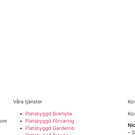
Våra tjänster
Ko
Platsbyggd Bokhylla
Kon
nom
Platsbyggd Förvaring
Nic
Platsbyggd Garderob
–
S