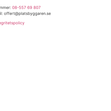
mmer:
08-557 69 807
l: offert@platsbyggaren.se
egritetspolicy