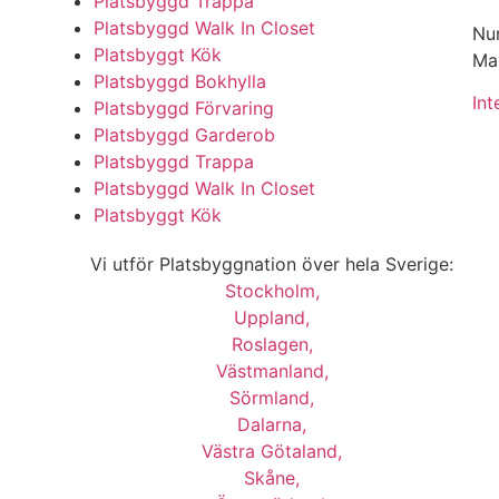
Platsbyggd Trappa
Platsbyggd Walk In Closet
Nu
Platsbyggt Kök
Mai
Platsbyggd Bokhylla
Int
Platsbyggd Förvaring
Platsbyggd Garderob
Platsbyggd Trappa
Platsbyggd Walk In Closet
Platsbyggt Kök
Vi utför Platsbyggnation över hela Sverige:
Stockholm,
Uppland,
Roslagen,
Västmanland,
Sörmland,
Dalarna,
Västra Götaland,
Skåne,