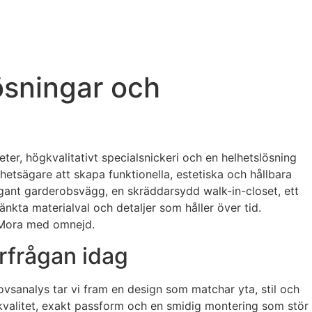
ösningar och
er, högkvalitativt specialsnickeri och en helhetslösning
ighetsägare att skapa funktionella, estetiska och hållbara
egant garderobsvägg, en skräddarsydd walk-in-closet, ett
nkta materialval och detaljer som håller över tid.
i Mora med omnejd.
rfrågan idag
hovsanalys tar vi fram en design som matchar yta, stil och
il kvalitet, exakt passform och en smidig montering som stör