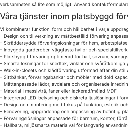
verksamheten så lite som möjligt. Använd kontaktformuläre
Våra tjänster inom platsbyggd för
Vi kombinerar funktion, form och hållbarhet i varje uppdrag 
– Design och tillverkning av måttbeställd förvaring anpas
– Skräddarsydda förvaringslösningar för hem, arbetsplatser
– Inbyggda garderober, väggfasta hyllor och specialtillver
– Platsbyggd förvaring optimerad för hall, sovrum, varda
– Smarta lösningar för snedtak, vinklar och svåråtkomliga 
– Walk-in-closets och klädförvaring utformad efter din stil 
– Sittbänkar, förvaringsbänkar och möbler med dold kapac
– Måttanpassade lådor, avdelare och organiserade inredni
– Material i massivträ, faner eller lackerad/målad MDF
– Integrerad LED-belysning och diskreta ljuslösningar i för
– Design och montering med fokus på funktion, estetik och
– Renovering, uppgradering och anpassning av befintlig pl
– Förvaringslösningar anpassade för barnrum, kontor, för
– Hållbara, miljösmarta materialval för långvarig användni