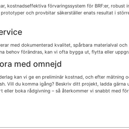
gar, kostnadseffektiva förvaringssystem för BRF:er, robust
prototyper och provbitar säkerställer enats resultat i störr
ervice
ererar med dokumenterad kvalitet, spårbara materialval och 
na behov förändras, kan vi ofta bygga ut, flytta eller uppgra
 Mora med omnejd
underlag kan vi ge en preliminär kostnad, och efter mätning o
h. Vill du komma igång? Beskriv ditt projekt, ladda gärna u
t eller boka rådgivning – så återkommer vi snabbt med förs