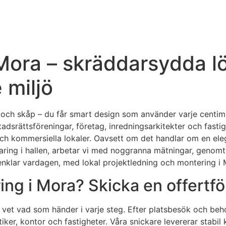
 Mora – skräddarsydda l
 miljö
och skåp – du får smart design som använder varje centimet
ostadsrättsföreningar, företag, inredningsarkitekter och fast
och kommersiella lokaler. Oavsett om det handlar om en el
aring i hallen, arbetar vi med noggranna mätningar, genomtä
örenklar vardagen, med lokal projektledning och montering 
ng i Mora? Skicka en offertfö
du vet vad som händer i varje steg. Efter platsbesök och be
utiker, kontor och fastigheter. Våra snickare levererar stab