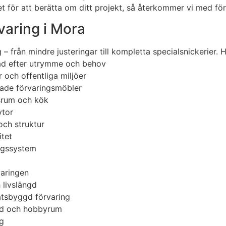
t för att berätta om ditt projekt, så återkommer vi med fö
varing i Mora
– från mindre justeringar till kompletta specialsnickerier. 
sad efter utrymme och behov
 och offentliga miljöer
kade förvaringsmöbler
gsrum och kök
ytor
och struktur
itet
ngssystem
varingen
 livslängd
atsbyggd förvaring
råd och hobbyrum
ng