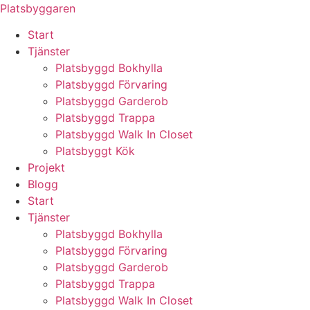
Skip
Platsbyggaren
to
Start
content
Tjänster
Platsbyggd Bokhylla
Platsbyggd Förvaring
Platsbyggd Garderob
Platsbyggd Trappa
Platsbyggd Walk In Closet
Platsbyggt Kök
Projekt
Blogg
Start
Tjänster
Platsbyggd Bokhylla
Platsbyggd Förvaring
Platsbyggd Garderob
Platsbyggd Trappa
Platsbyggd Walk In Closet