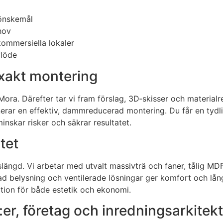
 önskemål
hov
ommersiella lokaler
flöde
 exakt montering
Mora. Därefter tar vi fram förslag, 3D‑skisser och materia
erar en effektiv, dammreducerad montering. Du får en tydli
inskar risker och säkrar resultatet.
tet
längd. Vi arbetar med utvalt massivträ och faner, tålig MDF i
ad belysning och ventilerade lösningar ger komfort och lång 
ation för både estetik och ekonomi.
:er, företag och inredningsarkitek