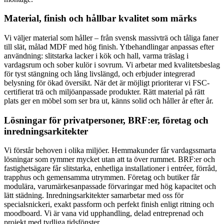
Material, finish och hållbar kvalitet som märks
Vi väljer material som håller – från svensk massivträ och tåliga faner
till slät, målad MDF med hög finish. Ytbehandlingar anpassas efter
användning: slitstarka lacker i kök och hall, varma träslag i
vardagsrum och sober kulör i sovrum. Vi arbetar med kvalitetsbeslag
för tyst stängning och lång livslängd, och erbjuder integrerad
belysning för ökad översikt. När det är möjligt prioriterar vi FSC-
certifierat trä och miljöanpassade produkter. Rätt material på rätt
plats ger en möbel som ser bra ut, känns solid och håller år efter år.
Lösningar för privatpersoner, BRF:er, företag och
inredningsarkitekter
Vi förstår behoven i olika miljöer. Hemmakunder får vardagssmarta
lösningar som rymmer mycket utan att ta över rummet. BRF:er och
fastighetsägare får slitstarka, enhetliga installationer i entréer, förråd,
trapphus och gemensamma utrymmen. Företag och butiker får
modulära, varumärkesanpassade förvaringar med hög kapacitet och
lätt städning. Inredningsarkitekter samarbetar med oss för
specialsnickeri, exakt passform och perfekt finish enligt ritning och
moodboard. Vi är vana vid upphandling, delad entreprenad och
projekt med tydliga tidsfönster.