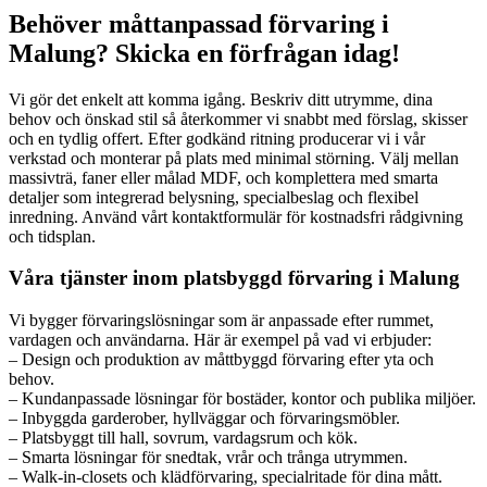
Behöver måttanpassad förvaring i
Malung? Skicka en förfrågan idag!
Vi gör det enkelt att komma igång. Beskriv ditt utrymme, dina
behov och önskad stil så återkommer vi snabbt med förslag, skisser
och en tydlig offert. Efter godkänd ritning producerar vi i vår
verkstad och monterar på plats med minimal störning. Välj mellan
massivträ, faner eller målad MDF, och komplettera med smarta
detaljer som integrerad belysning, specialbeslag och flexibel
inredning. Använd vårt kontaktformulär för kostnadsfri rådgivning
och tidsplan.
Våra tjänster inom platsbyggd förvaring i Malung
Vi bygger förvaringslösningar som är anpassade efter rummet,
vardagen och användarna. Här är exempel på vad vi erbjuder:
– Design och produktion av måttbyggd förvaring efter yta och
behov.
– Kundanpassade lösningar för bostäder, kontor och publika miljöer.
– Inbyggda garderober, hyllväggar och förvaringsmöbler.
– Platsbyggt till hall, sovrum, vardagsrum och kök.
– Smarta lösningar för snedtak, vrår och trånga utrymmen.
– Walk-in-closets och klädförvaring, specialritade för dina mått.