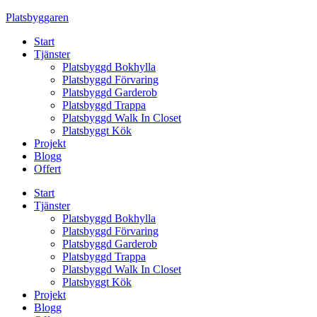
Skip
Platsbyggaren
to
Start
content
Tjänster
Platsbyggd Bokhylla
Platsbyggd Förvaring
Platsbyggd Garderob
Platsbyggd Trappa
Platsbyggd Walk In Closet
Platsbyggt Kök
Projekt
Blogg
Offert
Start
Tjänster
Platsbyggd Bokhylla
Platsbyggd Förvaring
Platsbyggd Garderob
Platsbyggd Trappa
Platsbyggd Walk In Closet
Platsbyggt Kök
Projekt
Blogg