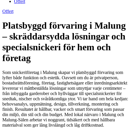
Offert
Offert
Platsbyggd förvaring i Malung
– skräddarsydda lösningar och
specialsnickeri för hem och
företag
Som snickeriföretag i Malung skapar vi platsbyggd förvaring som
lyfter både funktion och estetik. Oavsett om du är privatperson,
bostadsrättsförening, företag, fastighetsägare eller inredningsarkitekt
levererar vi måttbeställda lösningar som utnyttjar varje centimeter –
från inbyggda garderober och hyllväggar till specialsnickerier för
snedtak, nischer och svåråtkomliga ytor. Vi tar hand om hela kedjan:
behovsanalys, uppmätning, design, tillverkning, montering och
finish. Resultatet är hållbar, vacker och smart förvaring som passar
din miljö, din stil och din budget. Med lokal närvaro i Malung och
Malung-Sälen arbetar vi noggrant, tidsäkert och med hållbara
materialval som ger lång livslängd och låg driftkostnad.