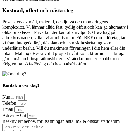
Kostnad, offert och nästa steg
Priset styrs av mått, material, detaljnivå och monteringens
komplexitet. Vi lämnar alltid fast, tydlig offert och kan ge alternativ i
olika prisklasser. Privatkunder kan ofta nyttja ROT-avdrag på
arbetskostnaden, vilket vi administrerar. För BRF:er och företag tar
vi fram budgetkalkyl, tidsplan och teknisk beskrivning som
underlättar beslut. Vill du maximera förvaringen i ditt hem eller din
lokal i Malung? Beskriv ditt projekt i vårt kontaktformulär – bifoga
gärna mått och inspirationsbilder – så återkommer vi snabbt med
rådgivning, skissförslag och kostnadsfri offert.
Kontakta oss idag!
Namn
Telefon
Email
Adress + Ort
Beskriv ert behov, förutsättningar, antal m2 & önskat startdatum