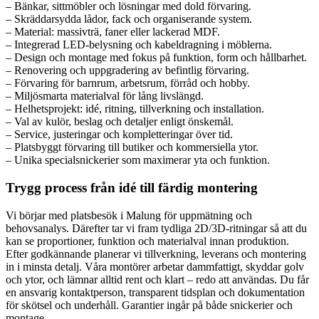
– Bänkar, sittmöbler och lösningar med dold förvaring.
– Skräddarsydda lådor, fack och organiserande system.
– Material: massivträ, faner eller lackerad MDF.
– Integrerad LED-belysning och kabeldragning i möblerna.
– Design och montage med fokus på funktion, form och hållbarhet.
– Renovering och uppgradering av befintlig förvaring.
– Förvaring för barnrum, arbetsrum, förråd och hobby.
– Miljösmarta materialval för lång livslängd.
– Helhetsprojekt: idé, ritning, tillverkning och installation.
– Val av kulör, beslag och detaljer enligt önskemål.
– Service, justeringar och kompletteringar över tid.
– Platsbyggt förvaring till butiker och kommersiella ytor.
– Unika specialsnickerier som maximerar yta och funktion.
Trygg process från idé till färdig montering
Vi börjar med platsbesök i Malung för uppmätning och
behovsanalys. Därefter tar vi fram tydliga 2D/3D-ritningar så att du
kan se proportioner, funktion och materialval innan produktion.
Efter godkännande planerar vi tillverkning, leverans och montering
in i minsta detalj. Våra montörer arbetar dammfattigt, skyddar golv
och ytor, och lämnar alltid rent och klart – redo att användas. Du får
en ansvarig kontaktperson, transparent tidsplan och dokumentation
för skötsel och underhåll. Garantier ingår på både snickerier och
montage.