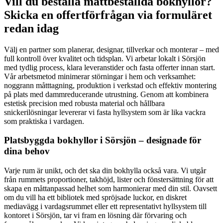
Vill du beställa måttbeställda bokhyllor?
Skicka en offertförfrågan via formuläret
redan idag
Välj en partner som planerar, designar, tillverkar och monterar – med
full kontroll över kvalitet och tidsplan. Vi arbetar lokalt i Sörsjön
med tydlig process, klara leveranstider och fasta offerter innan start.
Vår arbetsmetod minimerar störningar i hem och verksamhet:
noggrann måtttagning, produktion i verkstad och effektiv montering
på plats med dammreducerande utrustning. Genom att kombinera
estetisk precision med robusta material och hållbara
snickerilösningar levererar vi fasta hyllsystem som är lika vackra
som praktiska i vardagen.
Platsbyggda bokhyllor i Sörsjön – designade för
dina behov
Varje rum är unikt, och det ska din bokhylla också vara. Vi utgår
från rummets proportioner, takhöjd, lister och fönstersättning för att
skapa en måttanpassad helhet som harmonierar med din stil. Oavsett
om du vill ha ett bibliotek med spröjsade luckor, en diskret
mediavägg i vardagsrummet eller ett representativt hyllsystem till
kontoret i Sörsjön, tar vi fram en lösning där förvaring och