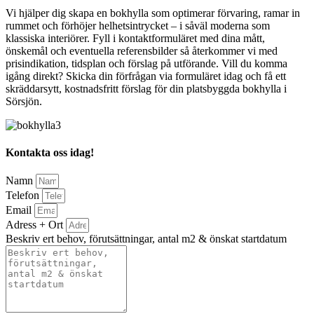
Vi hjälper dig skapa en bokhylla som optimerar förvaring, ramar in
rummet och förhöjer helhetsintrycket – i såväl moderna som
klassiska interiörer. Fyll i kontaktformuläret med dina mått,
önskemål och eventuella referensbilder så återkommer vi med
prisindikation, tidsplan och förslag på utförande. Vill du komma
igång direkt? Skicka din förfrågan via formuläret idag och få ett
skräddarsytt, kostnadsfritt förslag för din platsbyggda bokhylla i
Sörsjön.
Kontakta oss idag!
Namn
Telefon
Email
Adress + Ort
Beskriv ert behov, förutsättningar, antal m2 & önskat startdatum