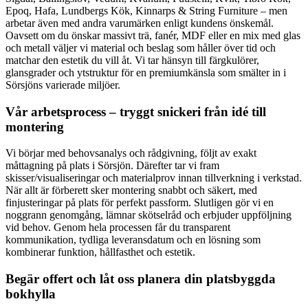
Epoq, Hafa, Lundbergs Kök, Kinnarps & String Furniture – men
arbetar även med andra varumärken enligt kundens önskemål.
Oavsett om du önskar massivt trä, fanér, MDF eller en mix med glas
och metall väljer vi material och beslag som håller över tid och
matchar den estetik du vill åt. Vi tar hänsyn till färgkulörer,
glansgrader och ytstruktur för en premiumkänsla som smälter in i
Sörsjöns varierade miljöer.
Vår arbetsprocess – tryggt snickeri från idé till
montering
Vi börjar med behovsanalys och rådgivning, följt av exakt
måttagning på plats i Sörsjön. Därefter tar vi fram
skisser/visualiseringar och materialprov innan tillverkning i verkstad.
När allt är förberett sker montering snabbt och säkert, med
finjusteringar på plats för perfekt passform. Slutligen gör vi en
noggrann genomgång, lämnar skötselråd och erbjuder uppföljning
vid behov. Genom hela processen får du transparent
kommunikation, tydliga leveransdatum och en lösning som
kombinerar funktion, hållfasthet och estetik.
Begär offert och låt oss planera din platsbyggda
bokhylla