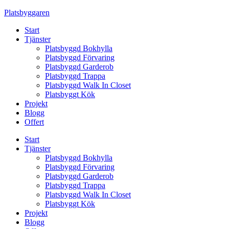
Skip
Platsbyggaren
to
Start
content
Tjänster
Platsbyggd Bokhylla
Platsbyggd Förvaring
Platsbyggd Garderob
Platsbyggd Trappa
Platsbyggd Walk In Closet
Platsbyggt Kök
Projekt
Blogg
Offert
Start
Tjänster
Platsbyggd Bokhylla
Platsbyggd Förvaring
Platsbyggd Garderob
Platsbyggd Trappa
Platsbyggd Walk In Closet
Platsbyggt Kök
Projekt
Blogg