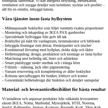
formspråk samverkar. Vi kan integrera belysning, mediekablar,
ventilation och snygga detaljer som krönlister, socklar och profiler –
allt för en sömlös, inbyggd känsla.
Våra tjänster inom fasta hyllsystem
– Måttanpassade bokhyllor som följer rummets exakta proportioner
– Montering och inkapsling av IKEA PAX-garderober
– Specialritade hyllväggar från golv till tak
– Bokhyllor på mått för vardagsrum, hemmakontor och bibliotek
– Inbyggda lösningar runt dörrar, fönsterpartier och nischer
– Kombinerad förvaring med hyllplan, dolda skåp och lådor
– Helhetsuppdrag: design, produktion och montage av fasta hyllor
– Matchning mot befintlig stil, lister och arkitektur
– Smart platsbygge under snedtak och i trånga hörn
– Ytfinish – målning, lack eller pigmentering
– Varsam renovering och komplettering av äldre bokhyllor
– Robusta specialbyggen för butiker, lobbyer och kontor
– Genomtänkt helhetsdesign där funktion och detaljer samspelar
Material- och leverantörsflexibilitet för bästa resultat
Vi installerar och anpassar produkter från välkända leverantörer
såsom IKEA, Nobia, Marbodal, Myresjökök, HTH, Norema,
Sigdal, Ballingslöv, Vedum, Kvänum, Puustelli, Kvik, Tibro Kök,