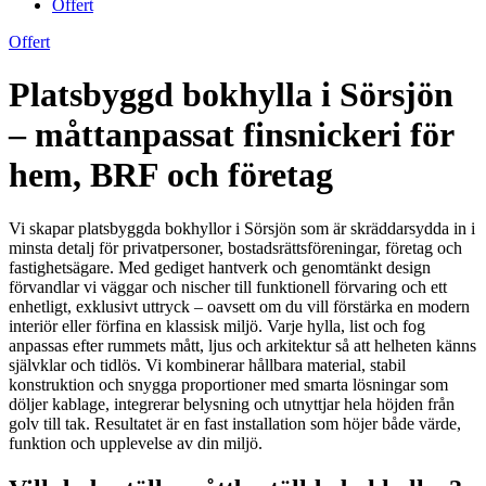
Offert
Offert
Platsbyggd bokhylla i Sörsjön
– måttanpassat finsnickeri för
hem, BRF och företag
Vi skapar platsbyggda bokhyllor i Sörsjön som är skräddarsydda in i
minsta detalj för privatpersoner, bostadsrättsföreningar, företag och
fastighetsägare. Med gediget hantverk och genomtänkt design
förvandlar vi väggar och nischer till funktionell förvaring och ett
enhetligt, exklusivt uttryck – oavsett om du vill förstärka en modern
interiör eller förfina en klassisk miljö. Varje hylla, list och fog
anpassas efter rummets mått, ljus och arkitektur så att helheten känns
självklar och tidlös. Vi kombinerar hållbara material, stabil
konstruktion och snygga proportioner med smarta lösningar som
döljer kablage, integrerar belysning och utnyttjar hela höjden från
golv till tak. Resultatet är en fast installation som höjer både värde,
funktion och upplevelse av din miljö.