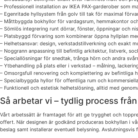
– Professionell installation av IKEA PAX-garderober som ma
– Egenritade hyllsystem från golv till tak för maximal förv
– Måttbyggda bokhyllor för vardagsrum, hemmakontor och 
– Sömlös integrering runt dörrar, fönster, öppningar och nis
– Platsbyggd förvaring som kombinerar öppna hyllplan med
– Helhetsansvar: design, verkstadstillverkning och exakt mo
– Noggrann anpassning till befintlig arkitektur, listverk, sock
– Speciallösningar för snedtak, trånga hörn och andra svå
– Ytbehandling på plats eller i verkstad – målning, lackering
– Omsorgsfull renovering och komplettering av befintliga hyl
– Specialbyggda hyllor för offentliga rum och kommersiella
– Funktionell och estetisk helhetslösning, alltid med genom
Så arbetar vi – tydlig process från
Vårt arbetssätt är framtaget för att ge trygghet och toppre
offert. När designen är godkänd produceras bokhyllan i vår
beslag samt installerar eventuell belysning. Avslutningsvis f