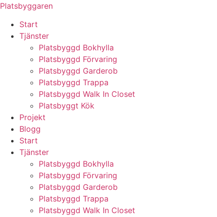
Skip
Platsbyggaren
to
Start
content
Tjänster
Platsbyggd Bokhylla
Platsbyggd Förvaring
Platsbyggd Garderob
Platsbyggd Trappa
Platsbyggd Walk In Closet
Platsbyggt Kök
Projekt
Blogg
Start
Tjänster
Platsbyggd Bokhylla
Platsbyggd Förvaring
Platsbyggd Garderob
Platsbyggd Trappa
Platsbyggd Walk In Closet