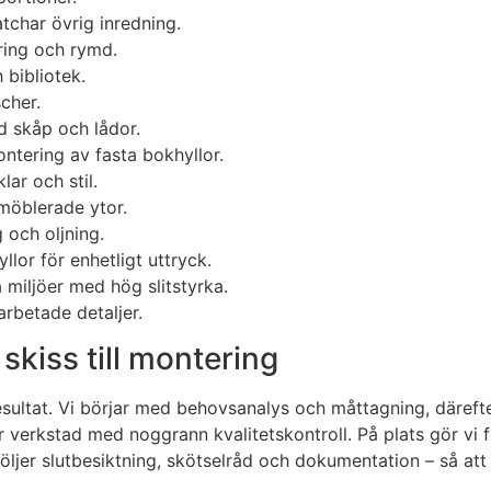
tchar övrig inredning.
aring och rymd.
bibliotek.
cher.
 skåp och lådor.
ntering av fasta bokhyllor.
lar och stil.
rmöblerade ytor.
 och oljning.
lor för enhetligt uttryck.
 miljöer med hög slitstyrka.
arbetade detaljer.
 skiss till montering
sultat. Vi börjar med behovsanalys och måttagning, därefter 
 verkstad med noggrann kvalitetskontroll. På plats gör vi f
öljer slutbesiktning, skötselråd och dokumentation – så att d