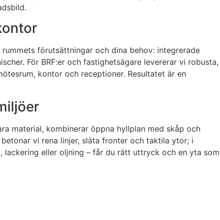
dsbild.
kontor
r rummets förutsättningar och dina behov: integrerade
nischer. För BRF:er och fastighetsägare levererar vi robusta,
ötesrum, kontor och receptioner. Resultatet är en
iljöer
sbara material, kombinerar öppna hyllplan med skåp och
onar vi rena linjer, släta fronter och taktila ytor; i
lackering eller oljning – får du rätt uttryck och en yta som