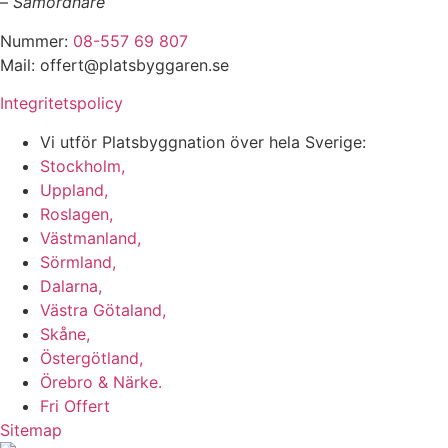
–
Samordnare
Nummer:
08-557 69 807
Mail: offert@platsbyggaren.se
Integritetspolicy
Vi utför Platsbyggnation över hela Sverige:
Stockholm,
Uppland,
Roslagen,
Västmanland,
Sörmland,
Dalarna,
Västra Götaland,
Skåne,
Östergötland,
Örebro & Närke.
Fri Offert
Sitemap