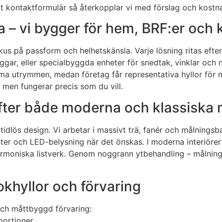
t kontaktformulär så återkopplar vi med förslag och kostna
 – vi bygger för hem, BRF:er och 
us på passform och helhetskänsla. Varje lösning ritas efte
äggar, eller specialbyggda enheter för snedtak, vinklar och 
a utrymmen, medan företag får representativa hyllor för m
– men fungerar precis som du vill.
yfter både moderna och klassiska m
tidlös design. Vi arbetar i massivt trä, fanér och målning
er och LED-belysning när det önskas. I moderna interiörer bet
harmoniska listverk. Genom noggrann ytbehandling – målning, 
khyllor och förvaring
 och måttbyggd förvaring:
ortioner.