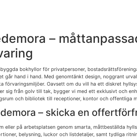
edemora – måttanpassad
varing
atsbyggda bokhyllor för privatpersoner, bostadsrättsförenin
et går hand i hand. Med genomtänkt design, noggrant urval a
a förvaringsmiljöer. Oavsett om du vill ha ett diskret hyllsy
er sig från golv till tak, bygger vi med ett exklusivt och e
srum och bibliotek till receptioner, kontor och offentliga mi
demora – skicka en offertförf
em eller på arbetsplatsen genom smarta, måttbeställda hyllsy
rtioner, belysning, luckor och listdetaljer, samt tydliga rit