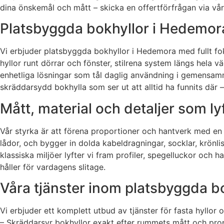
dina önskemål och mått – skicka en offertförfrågan via vår
Platsbyggda bokhyllor i Hedemora
Vi erbjuder platsbyggda bokhyllor i Hedemora med fullt fok
hyllor runt dörrar och fönster, stilrena system längs hela v
enhetliga lösningar som tål daglig användning i gemensamm
skräddarsydd bokhylla som ser ut att alltid ha funnits där 
Mått, material och detaljer som l
Vår styrka är att förena proportioner och hantverk med en 
lådor, och bygger in dolda kabeldragningar, socklar, krönlist
klassiska miljöer lyfter vi fram profiler, spegelluckor och 
håller för vardagens slitage.
Våra tjänster inom platsbyggda bo
Vi erbjuder ett komplett utbud av tjänster för fasta hyllor
– Skräddarsyr bokhyllor exakt efter rummets mått och prop