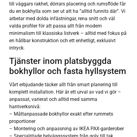
till väggars rakhet, dörrars placering och rumsflöde får
du en bokhylla som ser ut att ha ”alltid funnits där”. Vi
arbetar med dolda infästningar, rena snitt och väl
valda profiler för att passa allt från modern
minimalism till klassiska listverk – alltid med fokus på
en hållbar konstruktion och ett enhetligt, exklusivt
intryck.
Tjänster inom platsbyggda
bokhyllor och fasta hyllsystem
Vårt erbjudande täcker allt från smart planering till
komplett installation. Här är ett urval av vad vi gör –
anpassat, varierat och alltid med samma
hantverksnivå:
– Måttanpassade bokhyllor exakt efter rummets
proportioner
– Montering och anpassning av IKEA PAX-garderober
– Specialritade helväggssystem från golv till tak