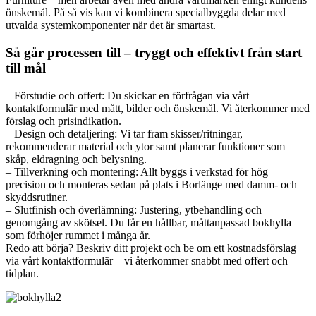
önskemål. På så vis kan vi kombinera specialbyggda delar med
utvalda systemkomponenter när det är smartast.
Så går processen till – tryggt och effektivt från start
till mål
– Förstudie och offert: Du skickar en förfrågan via vårt
kontaktformulär med mått, bilder och önskemål. Vi återkommer med
förslag och prisindikation.
– Design och detaljering: Vi tar fram skisser/ritningar,
rekommenderar material och ytor samt planerar funktioner som
skåp, eldragning och belysning.
– Tillverkning och montering: Allt byggs i verkstad för hög
precision och monteras sedan på plats i Borlänge med damm- och
skyddsrutiner.
– Slutfinish och överlämning: Justering, ytbehandling och
genomgång av skötsel. Du får en hållbar, måttanpassad bokhylla
som förhöjer rummet i många år.
Redo att börja? Beskriv ditt projekt och be om ett kostnadsförslag
via vårt kontaktformulär – vi återkommer snabbt med offert och
tidplan.