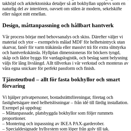
takhöjd och arkitektoniska detaljer så att bokhyllan upplevs som en
naturlig del av interiören, oavsett om stilen är modern, sekelskifte
eller något mitt emellan.
Design, måttanpassning och hållbart hantverk
Vår process börjar med behovsanalys och skiss. Därefter väljer vi
material och ytor – exempelvis målad MDF för helhetsintryck utan
skarvar, fanér för varm träkänsla eller massivt trä för extra slitstyrka
och hantverkskänsla. Hyllplan dimensioneras för böckers tyngd,
skåp och lådor byggs för vardagslogistik, och beslag samt belysning
väljs för lång livslängd. Allt tillverkas i vår verkstad och monteras av
våra egna snickare för perfekt passform och finish.
Tjänsteutbud – allt för fasta bokhyllor och smart
förvaring
Vi hjälper privatpersoner, bostadsrättsföreningar, företag och
fastighetsägare med helhetslösningar – från idé till färdig installation.
Exempel på uppdrag:
– Måttanpassade, platsbyggda bokhyllor som följer rummets
proportioner.
– Montering och inpassning av IKEA PAX‑garderober.
– Specialdesignade hyllsystem som löper från golv till tak.