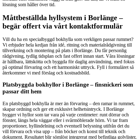
lösning som håller över tid.
Måttbeställda hyllsystem i Borlänge –
begär offert via vårt kontaktformulär
Vill du ha en specialbyggd bokhylla som verkligen passar rummet?
Vi erbjuder hela kedjan från idé, ritning och materialrådgivning till
tillverkning och montering på plats i Borlänge. Du får personlig
rådgivning, tydlig tidsplan och fast offert innan start. Våra lösningar
är hållbara, lättskötta och byggda för daglig användning, med fokus
på optimal förvaring och ett harmoniskt uttryck. Fyll i formuläret så
återkommer vi med förslag och kostnadsbild.
Platsbyggda bokhyllor i Borlänge – finsnickeri som
passar ditt hem
En platsbyggd bokhylla är mer än förvaring – den ramar in rummet,
skapar ordning och ger ett exklusivt helhetsintryck. I Borlänge
bygger vi hyllor som tar vara på varje centimeter: runt dörrar och
fönster, längs hela väggar eller i svårmöblerade hörn. Vi tar fram
proportioner, hyllindelning och eventuell belysning utifrån det du
vill förvara och visa upp – från böcker och konst till teknik och
dokument. Resultatet blir sömlöst integrerat med befintliga golvlister,