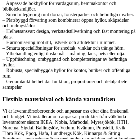
– Anpassade bokhyllor för vardagsrum, hemmakontor och
biblioteksmiljöer.
– Smart integrering runt dörrar, fönsterpartier och befintliga nischer.
– Platsbyggd förvaring som kombinerar öppna hyllor, skåpsdelar
och utdragslådor.
– Helhetsansvar: design, verkstadstillverkning och fast montering på
plats.
– Harmonisering mot stil, listverk och arkitektur i rummet.
– Smarta speciallösningar för snedtak, vinklar och trånga hörn.
– Ytbehandling enligt önskemål – målning, lack, bets eller olja.
– Uppfräschning, ombyggnad och kompletteringar av befintliga
hyllor.
– Robusta, specialbyggda hyllor för kontor, butiker och offentliga
rum.
– Genomtänkt helhet där funktion, proportioner och detaljarbete
samspelar.
Flexibla materialval och kända varumärken
Vi är leverantörsoberoende och anpassar oss efter dina önskemål
och budget. Vi installerar och anpassar produkter från välkända
leverantörer såsom IKEA, Nobia, Marbodal, Myresjökök, HTH,
Norema, Sigdal, Ballingslöv, Vedum, Kvänum, Puustelli, Kvik,
Tibro Kök, Epoq, Hafa, Lundbergs Kök, Kinnarps & String
Furniture – men arbetar även med andra varumärken enligt kundens