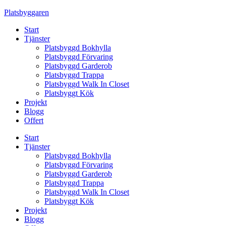
Skip
Platsbyggaren
to
Start
content
Tjänster
Platsbyggd Bokhylla
Platsbyggd Förvaring
Platsbyggd Garderob
Platsbyggd Trappa
Platsbyggd Walk In Closet
Platsbyggt Kök
Projekt
Blogg
Offert
Start
Tjänster
Platsbyggd Bokhylla
Platsbyggd Förvaring
Platsbyggd Garderob
Platsbyggd Trappa
Platsbyggd Walk In Closet
Platsbyggt Kök
Projekt
Blogg