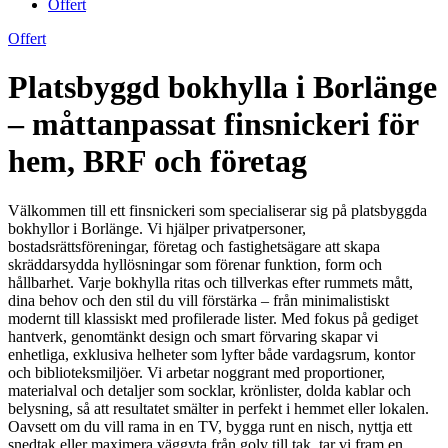
Offert
Offert
Platsbyggd bokhylla i Borlänge
– måttanpassat finsnickeri för
hem, BRF och företag
Välkommen till ett finsnickeri som specialiserar sig på platsbyggda
bokhyllor i Borlänge. Vi hjälper privatpersoner,
bostadsrättsföreningar, företag och fastighetsägare att skapa
skräddarsydda hyllösningar som förenar funktion, form och
hållbarhet. Varje bokhylla ritas och tillverkas efter rummets mått,
dina behov och den stil du vill förstärka – från minimalistiskt
modernt till klassiskt med profilerade lister. Med fokus på gediget
hantverk, genomtänkt design och smart förvaring skapar vi
enhetliga, exklusiva helheter som lyfter både vardagsrum, kontor
och biblioteksmiljöer. Vi arbetar noggrant med proportioner,
materialval och detaljer som socklar, krönlister, dolda kablar och
belysning, så att resultatet smälter in perfekt i hemmet eller lokalen.
Oavsett om du vill rama in en TV, bygga runt en nisch, nyttja ett
snedtak eller maximera väggyta från golv till tak, tar vi fram en