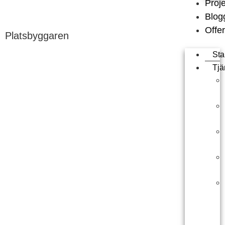
Proj
Blog
Offer
Platsbyggaren
Sta
Tjä