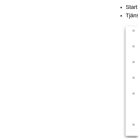
Start
Tjän