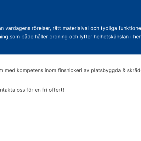
ån vardagens rörelser, rätt materialval och tydliga funktion
sning som både håller ordning och lyfter helhetskänslan i h
olm med kompetens inom finsnickeri av platsbyggda & skräd
akta oss för en fri offert!