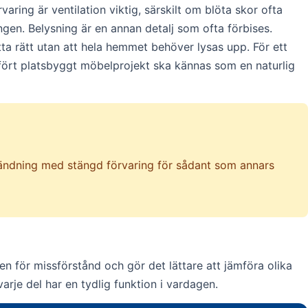
aring är ventilation viktig, särskilt om blöta skor ofta
ingen. Belysning är en annan detalj som ofta förbises.
tta rätt utan att hela hemmet behöver lysas upp. För ett
 utfört platsbyggt möbelprojekt ska kännas som en naturlig
användning med stängd förvaring för sådant som annars
n för missförstånd och gör det lättare att jämföra olika
t varje del har en tydlig funktion i vardagen.