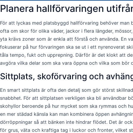
Planera hallförvaringen utifr
För att lyckas med platsbyggd hallförvaring behöver man bö
ofta om skor för olika väder, jackor i flera längder, mössor
yta krävs zoner som är enkla att förstå och använda. En van
fokuserar på hur förvaringen ska se ut i ett nyrenoverat s
tåla tempo, fukt och upprepning. Därför är det klokt att del
avgöra vilka delar som ska vara öppna och vilka som bör dö
Sittplats, skoförvaring och avhä
En smart sittplats är ofta den detalj som gör störst skillna
snabbhet. För att sittplatsen verkligen ska bli användbar
skohyllor beroende på hur mycket som ska rymmas och hur 
en mer städad känsla kan man kombinera öppen avhängning 
dörröppningar så att bänken inte hindrar flödet. Det är ock
för grus, väta och kraftiga tag i luckor och fronter, vilket 