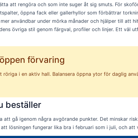
tta att rengöra och som inte suger åt sig smuts. För skoförv
tspalter, öppna fack eller gallerhyllor som förbättrar torkn
n mer användbar under mörka månader och hjälper till att hi
dens övriga stil genom färgval, profiler och linjer. Ett väl
 öppen förvaring
ätt röriga i en aktiv hall. Balansera öppna ytor för daglig 
u beställer
a att gå igenom några avgörande punkter. Det minskar riske
la att lösningen fungerar lika bra i februari som i juli, och at