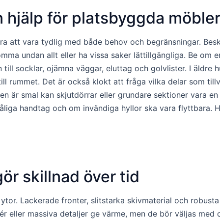
n hjälp för platsbyggda möble
bra att vara tydlig med både behov och begränsningar. Bes
ma undan allt eller ha vissa saker lättillgängliga. Be om en
till socklar, ojämna väggar, eluttag och golvlister. I äldre 
ill rummet. Det är också klokt att fråga vilka delar som til
en är smal kan skjutdörrar eller grundare sektioner vara en 
liga handtag och om invändiga hyllor ska vara flyttbara. H
ör skillnad över tid
ta ytor. Lackerade fronter, slitstarka skivmaterial och robus
ér eller massiva detaljer ge värme, men de bör väljas med o