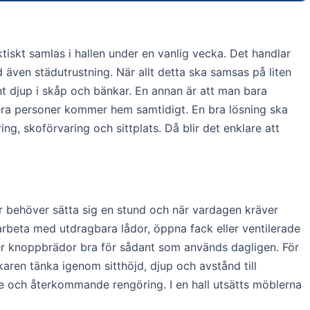
iskt samlas i hallen under en vanlig vecka. Det handlar
d även städutrustning. När allt detta ska samsas på liten
unt djup i skåp och bänkar. En annan är att man bara
flera personer kommer hem samtidigt. En bra lösning ska
ng, skoförvaring och sittplats. Då blir det enklare att
ter behöver sätta sig en stund och när vardagen kräver
arbeta med utdragbara lådor, öppna fack eller ventilerade
er knoppbrädor bra för sådant som används dagligen. För
ren tänka igenom sitthöjd, djup och avstånd till
age och återkommande rengöring. I en hall utsätts möblerna