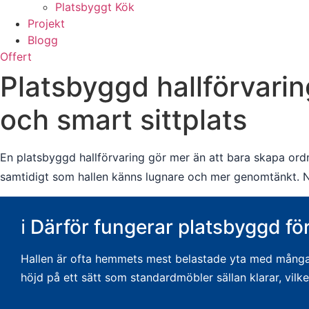
Platsbyggt Kök
Projekt
Blogg
Offert
Platsbyggd hallförvarin
och smart sittplats
En platsbyggd hallförvaring gör mer än att bara skapa ordn
samtidigt som hallen känns lugnare och mer genomtänkt. Nä
ℹ️ Därför fungerar platsbyggd för
Hallen är ofta hemmets mest belastade yta med många r
höjd på ett sätt som standardmöbler sällan klarar, vilk