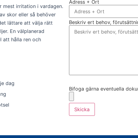
Adress + Ort
mest irritation i vardagen.
 av skor eller så behöver
Beskriv ert behov, förutsättn
t lättare att välja rätt
jer. En välplanerad
l att hålla ren och
Bifoga gärna eventuella dokume
je dag
Bifoga gärna eventuella dokume
ing
tsel
Skicka