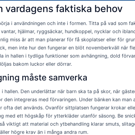
ån vardagens faktiska behov
rja i användningen och inte i formen. Titta på vad som fakt
, vantar, hjälmar, ryggsäckar, hundkoppel, nycklar och iblan
lig miss är att man planerar för få skoplatser eller för gr
kick, men inte hur den fungerar en blöt novemberkväll när 
a in hallen i tydliga funktioner som avhängning, dold förvari
ljas bakom luckor eller dörrar.
ngning måste samverka
d i hallen. Den underlättar när barn ska ta på skor, när gäs
 bör den integreras med förvaringen. Under bänken kan man 
ofta det används. Ovanför sittplatsen fungerar krokar ell
med ett högskåp för ytterkläder utanför säsong. Be snicka
så viktigt att material och ytbehandling klarar smuts, slit
ställer högre krav än i många andra rum.