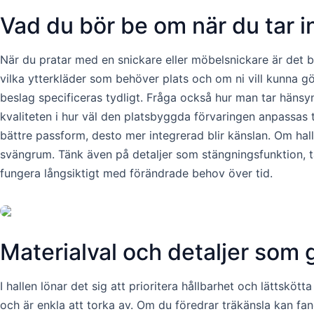
Vad du bör be om när du tar i
När du pratar med en snickare eller möbelsnickare är det 
vilka ytterkläder som behöver plats och om ni vill kunna göm
beslag specificeras tydligt. Fråga också hur man tar hänsyn 
kvaliteten i hur väl den platsbyggda förvaringen anpassas t
bättre passform, desto mer integrerad blir känslan. Om hall
svängrum. Tänk även på detaljer som stängningsfunktion, tå
fungera långsiktigt med förändrade behov över tid.
Materialval och detaljer som g
I hallen lönar det sig att prioritera hållbarhet och lättsköt
och är enkla att torka av. Om du föredrar träkänsla kan fan